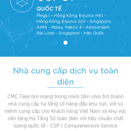
QUỐC TẾ
Mega I - Hồng Kông, Equinix HK1 -
Hồng Kông, Equinix SG1 – Singapore,
AIMS - Malay, Matrix 4 - Amsterdam,
Đài Loan - Singapore - Hàn Quốc
Nhà cung cấp dịch vụ toàn
diện
CMC Telecom mang trong mình tầm nhìn trở thành
nhà cung cấp hạ tầng số hàng đầu khu vực, với sứ
mệnh cung cấp cho khách hàng Việt Nam và khu vực
nền tảng Hạ Tầng Số toàn diện với tiêu chuẩn chất
lượng quốc tế - CSP ( Comprehensive Service