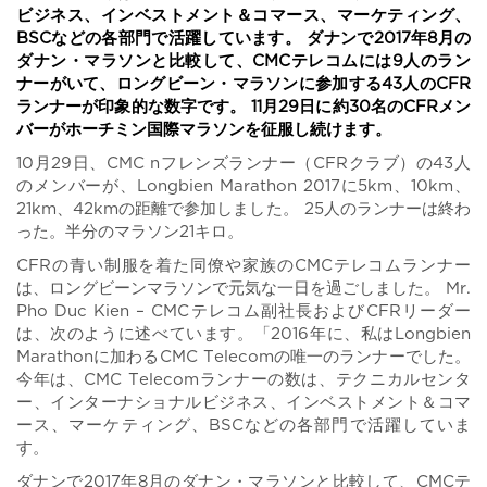
ビジネス、インベストメント＆コマース、マーケティング、
BSCなどの各部門で活躍しています。 ダナンで2017年8月の
ダナン・マラソンと比較して、CMCテレコムには9人のラン
ナーがいて、ロングビーン・マラソンに参加する43人のCFR
ランナーが印象的な数字です。 11月29日に約30名のCFRメン
バーがホーチミン国際マラソンを征服し続けます。
10月29日、CMC nフレンズランナー（CFRクラブ）の43人
のメンバーが、Longbien Marathon 2017に5km、10km、
21km、42kmの距離で参加しました。 25人のランナーは終わ
った。半分のマラソン21キロ。
CFRの青い制服を着た同僚や家族のCMCテレコムランナー
は、ロングビーンマラソンで元気な一日を過ごしました。 Mr.
Pho Duc Kien – CMCテレコム副社長およびCFRリーダー
は、次のように述べています。「2016年に、私はLongbien
Marathonに加わるCMC Telecomの唯一のランナーでした。
今年は、CMC Telecomランナーの数は、テクニカルセンタ
ー、インターナショナルビジネス、インベストメント＆コマ
ース、マーケティング、BSCなどの各部門で活躍していま
す。
ダナンで2017年8月のダナン・マラソンと比較して、CMCテ