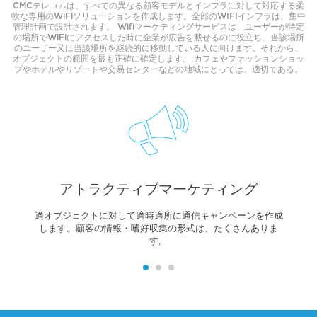
CMCテレコムは、すべての異なる顧客モデルとインフラに対して対応する柔
軟な専用のWiFiソリューションを作成します。全部のWIFIインフラは、集中
管理計画で設計されます。 Wifiマーケティングサービスは、ユーザーが特定
の場所でWiFiにアクセスした時に企業が広告を載せるのに役立ち、当該場所
のユーザー又は当該場所を継続的に移動している人に向けます。それから、
オブジェクトの範囲を最も正確に確定します。 カフェやファッションショッ
プやホテルやリゾートや交易センターなどの地域にとっては、適切である。
アトラクティブマーケティング
適オブジェクトに対して適時適所に通信キャンペーンを作成
します。顧客の情報・嗜好収集の形式は、たくさんありま
す。