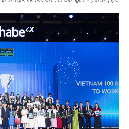
 đầu tư mạnh mẽ hơn nữa vào con người – yếu tố quyết