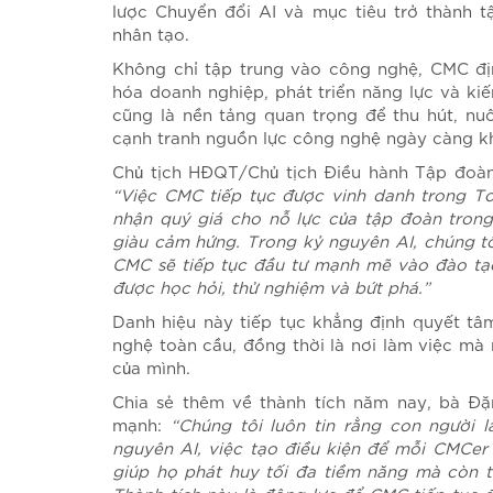
lược Chuyển đổi AI và mục tiêu trở thành
nhân tạo.
Không chỉ tập trung vào công nghệ, CMC địn
hóa doanh nghiệp, phát triển năng lực và ki
cũng là nền tảng quan trọng để thu hút, nuô
cạnh tranh nguồn lực công nghệ ngày càng kh
Chủ tịch HĐQT/Chủ tịch Điều hành Tập đoà
“Việc CMC tiếp tục được vinh danh trong To
nhận quý giá cho nỗ lực của tập đoàn tron
giàu cảm hứng. Trong kỷ nguyên AI, chúng tô
CMC sẽ tiếp tục đầu tư mạnh mẽ vào đào tạo,
được học hỏi, thử nghiệm và bứt phá.”
Danh hiệu này tiếp tục khẳng định quyết t
nghệ toàn cầu, đồng thời là nơi làm việc mà 
của mình.
Chia sẻ thêm về thành tích năm nay, bà Đ
mạnh:
“Chúng tôi luôn tin rằng con người l
nguyên AI, việc tạo điều kiện để mỗi CMCer 
giúp họ phát huy tối đa tiềm năng mà còn 