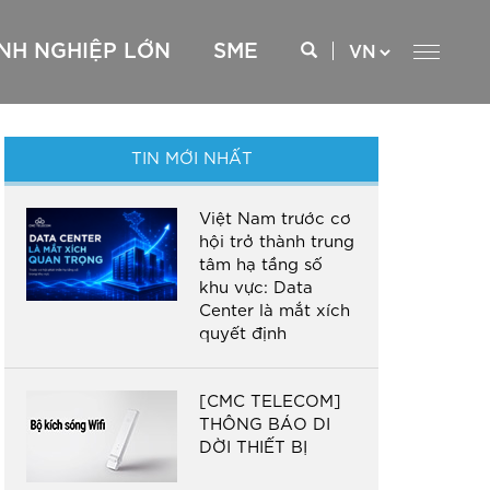
NH NGHIỆP LỚN
SME
TIN MỚI NHẤT
 xxx
Internet cáp quang – FTTH
Internet cáp quang – FTTH
CCSP
Internet kênh thuê riêng – ILL
CCSS
Việt Nam trước cơ
Truyền dẫn kênh thuê riêng – P2P
hội trở thành trung
Truyền dữ liệu Nội hạt – Liên tỉnh – MPLS VPN
tâm hạ tầng số
SD WAN
khu vực: Data
Kênh thuê riêng Quốc tế – GEPL
Center là mắt xích
CMC Telecom Cloud Express
quyết định
AWS Direct Connect
Google Interconnect
[CMC TELECOM]
Oracle Cloud Infrastructure FastConnect
THÔNG BÁO DI
DỜI THIẾT BỊ