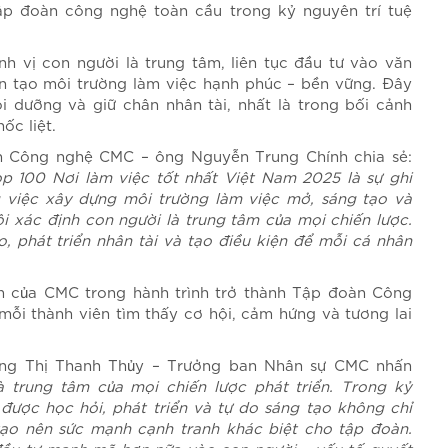
 tập đoàn công nghệ toàn cầu trong kỷ nguyên trí tuệ
h vị con người là trung tâm, liên tục đầu tư vào văn
ến tạo môi trường làm việc hạnh phúc – bền vững. Đây
i dưỡng và giữ chân nhân tài, nhất là trong bối cảnh
ốc liệt.
n Công nghệ CMC – ông Nguyễn Trung Chính chia sẻ:
p 100 Nơi làm việc tốt nhất Việt Nam 2025 là sự ghi
g việc xây dựng môi trường làm việc mở, sáng tạo và
i xác định con người là trung tâm của mọi chiến lược.
 phát triển nhân tài và tạo điều kiện để mỗi cá nhân
âm của CMC trong hành trình trở thành Tập đoàn Công
mỗi thành viên tìm thấy cơ hội, cảm hứng và tương lai
ặng Thị Thanh Thủy – Trưởng ban Nhân sự CMC nhấn
à trung tâm của mọi chiến lược phát triển. Trong kỷ
được học hỏi, phát triển và tự do sáng tạo không chỉ
tạo nên sức mạnh cạnh tranh khác biệt cho tập đoàn.