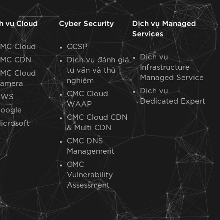
h vụ Cloud
Cyber Security
Dịch vụ Managed
Services
MC Cloud
CCSP
Dịch vụ
MC CDN
Dịch vụ đánh giá,
Infrastructure
tư vấn và thử
MC Cloud
Managed Service
nghiệm
amera
Dịch vụ
CMC Cloud
AWS
Dedicated Expert​
WAAP
oogle
CMC Cloud CDN
icrosoft
& Multi CDN
CMC DNS
Management
CMC
Vulnerability
Assessment