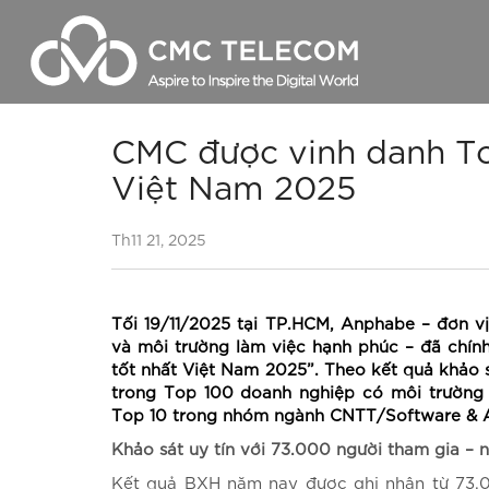
CMC được vinh danh Top
Việt Nam 2025
CMC Cloud
CMC Cloud
Thuê chỗ đặt máy chủ 
Thuê máy ch
& DC Location
CMC CDN
CMC Cloud Camera
Thuê chỗ đặ
Internet dành cho Global Service
Carrier Hotel
Location
CMC Cloud Camera
AWS
Provider
Th11 21, 2025
VPOP
AWS
Google
Data dành cho Global Service
Google
Microsoft
Provider
Microsoft
CMC Telecom Cloud Express
Tối 19/11/2025 tại TP.HCM, Anphabe – đơn v
SD WAN
và môi trường làm việc hạnh phúc – đã chí
tốt nhất Việt Nam 2025”. Theo kết quả khảo
trong Top 100 doanh nghiệp có môi trường l
Top 10 trong nhóm ngành CNTT/Software & 
Khảo sát uy tín với 73.000 người tham gia –
Kết quả BXH năm nay được ghi nhận từ 73.0