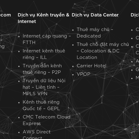
ecom
Dịch vụ Kênh truyền &
Dịch vụ Data Center
Dịc
Internet
Thuê máy chủ –
C
Internet cáp quang –
Dedicated
C
FTTH
Thuê chỗ đặt máy chủ
ng
C
Internet kênh thuê
– Colocation & DC
C
riêng – ILL
Location
Truyền dẫn kênh
Carrier Hotel
G
thuê riêng – P2P
VPOP
M
Truyền dữ liệu Nội
hạt – Liên tỉnh –
MPLS VPN
Kênh thuê riêng
Quốc tế – GEPL
CMC Telecom Cloud
Express
AWS Direct
Connect