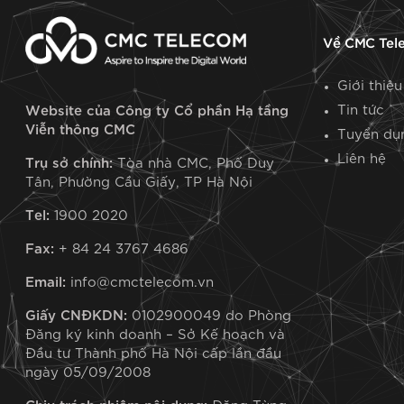
Về CMC Tel
Giới thiệu
Tin tức
Website của Công ty Cổ phần Hạ tầng
Viễn thông CMC
Tuyển dụ
Liên hệ
Trụ sở chính:
Tòa nhà CMC, Phố Duy
Tân, Phường Cầu Giấy, TP Hà Nội
Tel:
1900 2020
Fax:
+ 84 24 3767 4686
Email:
info@cmctelecom.vn
Giấy CNĐKDN:
0102900049 do Phòng
Đăng ký kinh doanh – Sở Kế hoạch và
Đầu tư Thành phố Hà Nội cấp lần đầu
ngày 05/09/2008