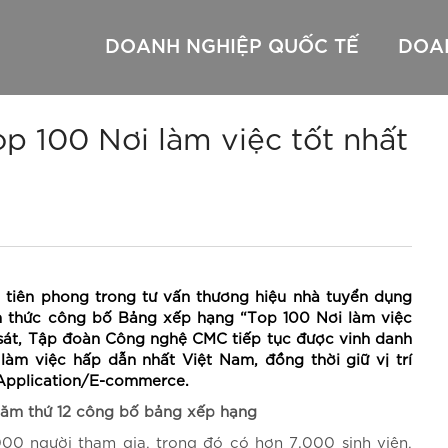
DOANH NGHIỆP QUỐC TẾ
DOA
 100 Nơi làm việc tốt nhất
– Colocation
ủ – Dedicated & VPS
Thuê chỗ đặt máy chủ – Colocation & DC Location
CMC Cloud
Đầu số 710 xx xxx
Đầu số 710 xx
t máy chủ – Colocation & DC
Thuê máy chủ – Dedicated & VPS
CMC CDN
Đầu số 1900 – 1800
AWS
Tổng đài ảo
Google
Microsoft
ị tiên phong trong tư vấn thương hiệu nhà tuyển dụng
nh thức công bố Bảng xếp hạng “Top 100 Nơi làm việc
 sát, Tập đoàn Công nghệ CMC tiếp tục được vinh danh
àm việc hấp dẫn nhất Việt Nam, đồng thời giữ vị trí
Application/E-commerce.
 năm thứ 12 công bố bảng xếp hạng
00 người tham gia, trong đó có hơn 7.000 sinh viên,