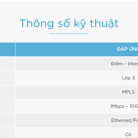
Thông số kỹ thuật
ĐÁP ỨN
Điểm - Inte
Lớp 3
MPLS
1Mbps – 10
Ethernet/F
Có