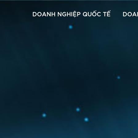
DOANH NGHIỆP QUỐC TẾ
DOA
– Colocation
ủ – Dedicated & VPS
Thuê chỗ đặt máy chủ – Colocation & DC Location
CMC Cloud
Đầu số 710 xx xxx
Đầu số 710 xx
t máy chủ – Colocation & DC
Thuê máy chủ – Dedicated & VPS
CMC CDN
Đầu số 1900 – 1800
AWS
Tổng đài ảo
Google
Microsoft