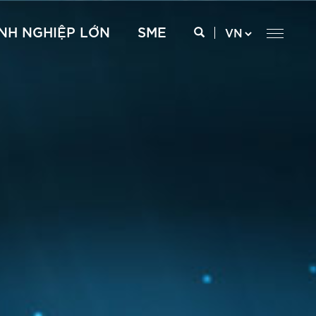
NH NGHIỆP LỚN
SME
 xxx
Internet cáp quang – FTTH
Internet cáp quang – FTTH
CCSP
Internet kênh thuê riêng – ILL
CCSS
Truyền dẫn kênh thuê riêng – P2P
Truyền dữ liệu Nội hạt – Liên tỉnh – MPLS VPN
SD WAN
Kênh thuê riêng Quốc tế – GEPL
CMC Telecom Cloud Express
AWS Direct Connect
Google Interconnect
Oracle Cloud Infrastructure FastConnect