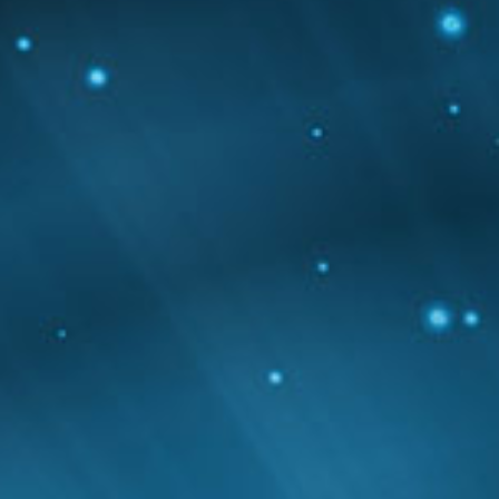
CCSP
CCSS