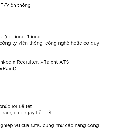
CT/Viễn thông
ế hoặc tương đương
 công ty viễn thông, công nghệ hoặc có quy
inkedin Recruiter, XTalent ATS
erPoint)
húc lợi Lễ tết
 năm, các ngày Lễ, Tết
 nghiệp vụ của CMC cũng như các hãng công