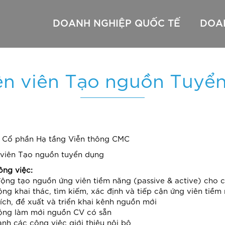
DOANH NGHIỆP QUỐC TẾ
DOA
n viên Tạo nguồn Tuyể
– Colocation
ủ – Dedicated & VPS
Thuê chỗ đặt máy chủ – Colocation & DC Location
CMC Cloud
Đầu số 710 xx xxx
Đầu số 710 xx
t máy chủ – Colocation & DC
Thuê máy chủ – Dedicated & VPS
CMC CDN
Đầu số 1900 – 1800
AWS
Tổng đài ảo
Google
Microsoft
 Cổ phần Hạ tầng Viễn thông CMC
viên Tạo nguồn tuyển dụng
ông việc:
động tạo nguồn ứng viên tiềm năng (passive & active) cho c
ộng khai thác, tìm kiếm, xác định và tiếp cận ứng viên ti
ích, đề xuất và triển khai kênh nguồn mới
ộng làm mới nguồn CV có sẵn
ành các công việc giới thiệu nội bộ