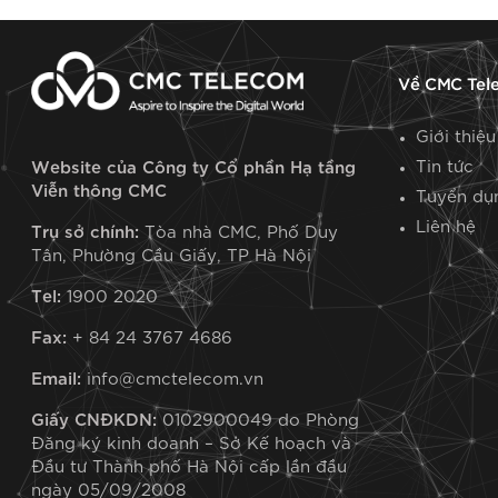
Về CMC Tel
Giới thiệu
Tin tức
Website của Công ty Cổ phần Hạ tầng
Viễn thông CMC
Tuyển dụ
Liên hệ
Trụ sở chính:
Tòa nhà CMC, Phố Duy
Tân, Phường Cầu Giấy, TP Hà Nội
Tel:
1900 2020
Fax:
+ 84 24 3767 4686
Email:
info@cmctelecom.vn
Giấy CNĐKDN:
0102900049 do Phòng
Đăng ký kinh doanh – Sở Kế hoạch và
Đầu tư Thành phố Hà Nội cấp lần đầu
ngày 05/09/2008