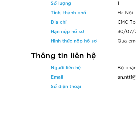
Số lượng
1
Tỉnh, thành phố
Hà Nội
Địa chỉ
CMC Tow
Hạn nộp hồ sơ
30/07/
Hình thức nộp hồ sơ
Qua ema
Thông tin liên hệ
Nguời liên hệ
Bộ phận
Email
an.ntt
Số điện thoại