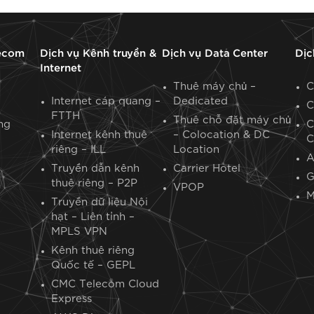
ecom
Dịch vụ Kênh truyền &
Dịch vụ Data Center
Dịc
Internet
Thuê máy chủ –
C
Internet cáp quang –
Dedicated
C
FTTH
Thuê chỗ đặt máy chủ
ng
C
Internet kênh thuê
– Colocation & DC
C
riêng – ILL
Location
Truyền dẫn kênh
Carrier Hotel
G
thuê riêng – P2P
VPOP
M
Truyền dữ liệu Nội
hạt – Liên tỉnh –
MPLS VPN
Kênh thuê riêng
Quốc tế – GEPL
CMC Telecom Cloud
Express