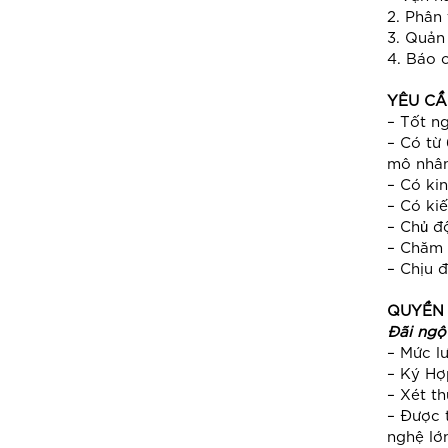
Đầu số 710 xx xxx
2. Phân
Đầu số 1900 – 1800
3. Quản 
Tổng đài ảo
4. Báo 
Dịch vụ Voice OTP
Dịch vụ SMS Brandname
YÊU CẦ
– Tốt n
– Có từ
mô nhân
– Có ki
– Có ki
– Chủ đ
– Chăm 
– Chịu 
QUYỀN 
Đãi ngộ
– Mức l
– Ký Hợ
– Xét t
– Được 
nghệ lớ