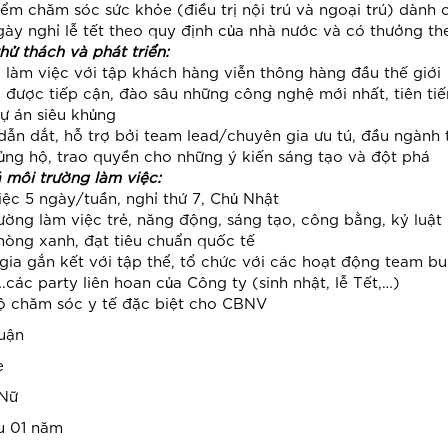
iểm chăm sóc sức khỏe (điều trị nội trú và ngoại trú) dành 
gày nghỉ lễ tết theo quy định của nhà nước và có thưởng th
hử thách và phát triển:
i làm việc với tập khách hàng viễn thông hàng đầu thế giới
i được tiếp cận, đào sâu những công nghệ mới nhất, tiên ti
ự án siêu khủng
dẫn dắt, hỗ trợ bởi team lead/chuyên gia ưu tú, đầu ngành 
ủng hộ, trao quyền cho những ý kiến sáng tạo và đột phá
 môi trường làm việc:
iệc 5 ngày/tuần, nghỉ thứ 7, Chủ Nhật
ường làm việc trẻ, năng động, sáng tạo, công bằng, kỷ luật
hòng xanh, đạt tiêu chuẩn quốc tế
gia gắn kết với tập thể, tổ chức với các hoạt động team bui
.các party liên hoan của Công ty (sinh nhật, lễ Tết,…)
ộ chăm sóc y tế đặc biệt cho CBNV
uận
e
 Nữ
ểu 01 năm