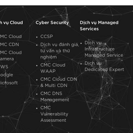
h vụ Cloud
Cyber Security
Dịch vụ Managed
Services
MC Cloud
CCSP
Dịch vụ
MC CDN
Dịch vụ đánh giá,
Infrastructure
tư vấn và thử
MC Cloud
Managed Service
nghiệm
amera
Dịch vụ
CMC Cloud
AWS
Dedicated Expert​
WAAP
oogle
CMC Cloud CDN
icrosoft
& Multi CDN
CMC DNS
Management
CMC
Vulnerability
Assessment