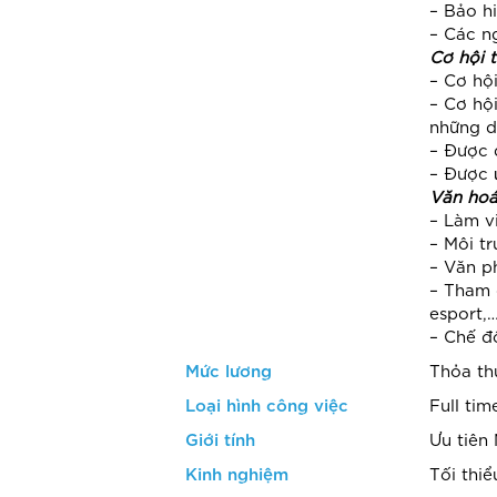
– Bảo h
– Các n
Cơ hội t
– Cơ hộ
– Cơ hộ
những d
– Được 
– Được 
Văn hoá
– Làm v
– Môi tr
– Văn p
– Tham 
esport,…
– Chế đ
Mức lương
Thỏa th
Loại hình công việc
Full tim
Giới tính
Ưu tiên
Kinh nghiệm
Tối thi