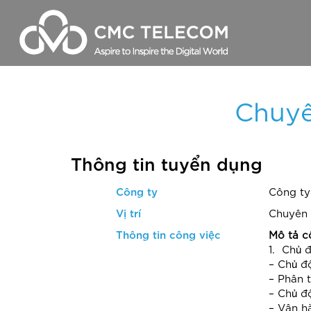
Chuyê
CMC Cloud
CMC Cloud
Thuê chỗ đặt máy chủ 
Thuê máy ch
& DC Location
CMC CDN
CMC Cloud Camera
Thuê chỗ đặ
Internet dành cho Global Service
Carrier Hotel
Location
CMC Cloud Camera
AWS
Provider
Thông tin tuyển dụng
VPOP
AWS
Google
Data dành cho Global Service
Google
Microsoft
Provider
Công ty
Công ty
Microsoft
CMC Telecom Cloud Express
SD WAN
Vị trí
Chuyên 
Thông tin công việc
Mô tả c
1. Chủ 
– Chủ đ
– Phân t
– Chủ đ
– Vận h