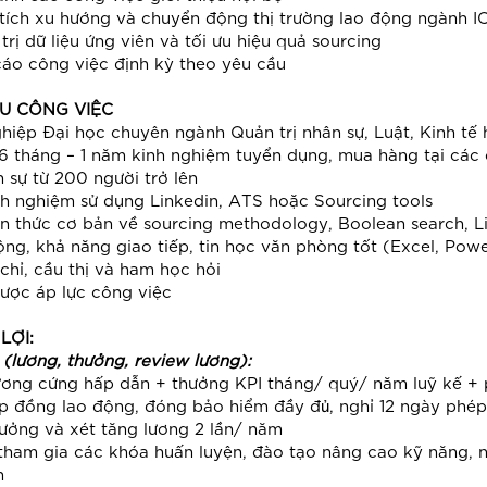
CCSP
 tích xu hướng và chuyển động thị trường lao động ngành I
CCSS
trị dữ liệu ứng viên và tối ưu hiệu quả sourcing
cáo công việc định kỳ theo yêu cầu
U CÔNG VIỆC
ghiệp Đại học chuyên ngành Quản trị nhân sự, Luật, Kinh t
 6 tháng – 1 năm kinh nghiệm tuyển dụng, mua hàng tại các
 sự từ 200 người trở lên
nh nghiệm sử dụng Linkedin, ATS hoặc Sourcing tools
ến thức cơ bản về sourcing methodology, Boolean search, L
ộng, khả năng giao tiếp, tin học văn phòng tốt (Excel, Pow
chỉ, cầu thị và ham học hỏi
được áp lực công việc
LỢI:
 (lương, thưởng, review lương):
ương cứng hấp dẫn + thưởng KPI tháng/ quý/ năm luỹ kế + p
p đồng lao động, đóng bảo hiểm đầy đủ, nghỉ 12 ngày phép
hưởng và xét tăng lương 2 lần/ năm
tham gia các khóa huấn luyện, đào tạo nâng cao kỹ năng,
n