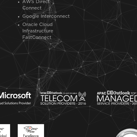
AWS Direct
Connect
Google Interconnect
Oracle Cloud
Infrastructure
FastConnect