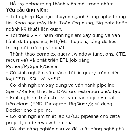
– Hỗ trợ onboarding thành viên mới trong nhóm.
Yêu cầu ứng viên:
– Tốt nghiệp Đại học chuyên ngành Công nghệ thông
tin, Khoa học máy tính, Toán ứng dụng, Big data hoặc
ngành kỹ thuật liên quan.
– Tối thiểu 2 – 4 năm kinh nghiệm xây dựng và vận
hành data pipeline, ETL/ELT hoặc hạ tầng dữ liệu
trong môi trường sản xuất.
– Thành thạo complex query (window functions, CTE,
recursive) và phát triển ETL job bằng
Python/PySpark/Scala.
– Có kinh nghiệm vận hành, tối ưu query trên nhiều
loại CSDL SQL và NoSQL.
– Có kinh nghiệm xây dựng và vận hành pipeline
Spark/Kafka; thiết lập DAG orchestration phức tạp.
– Kinh nghiệm triển khai và vận hành dịch vụ data
trên cloud (EMR, Dataproc, BigQuery); sử dụng
Docker cho pipeline.
– Có kinh nghiệm thiết lập CI/CD pipeline cho data
project; code review hiệu quả.
– Có khả năng nghiên cứu và đề xuất công nghệ phù