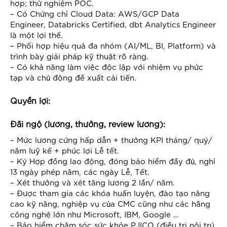
hợp; thử nghiệm POC.
–
Có Chứng chỉ Cloud Data: AWS/GCP Data
Engineer, Databricks Certified, dbt Analytics Engineer
là một lợi thế.
– Phối hợp hiệu quả đa nhóm (AI/ML, BI, Platform) và
trình bày giải pháp kỹ thuật rõ ràng.
– Có khả năng làm việc độc lập với nhiệm vụ phức
tạp và chủ động đề xuất cải tiến.
Quyền lợi:
Đãi ngộ (lương, thưởng, review lương):
– Mức lương cứng hấp dẫn + thưởng KPI tháng/ quý/
năm luỹ kế + phúc lợi Lễ tết.
– Ký Hợp đồng lao động, đóng bảo hiểm đầy đủ, nghỉ
13 ngày phép năm, các ngày Lễ, Tết.
– Xét thưởng và xét tăng lương 2 lần/ năm.
– Được tham gia các khóa huấn luyện, đào tạo nâng
cao kỹ năng, nghiệp vụ của CMC cũng như các hãng
công nghệ lớn như Microsoft, IBM, Google …
– Bảo hiểm chăm sóc sức khỏe PJICO (điều trị nội trú