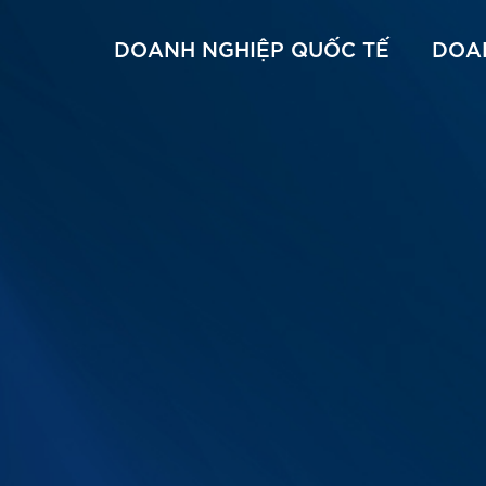
DOANH NGHIỆP QUỐC TẾ
DOA
– Colocation
ủ – Dedicated & VPS
Thuê chỗ đặt máy chủ – Colocation & DC Location
CMC Cloud
Đầu số 710 xx xxx
Đầu số 710 xx
t máy chủ – Colocation & DC
Thuê máy chủ – Dedicated & VPS
CMC CDN
Đầu số 1900 – 1800
AWS
Tổng đài ảo
Google
Microsoft