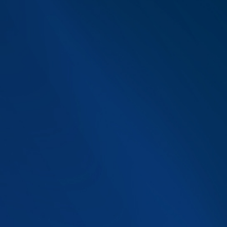
CCSP
CCSS