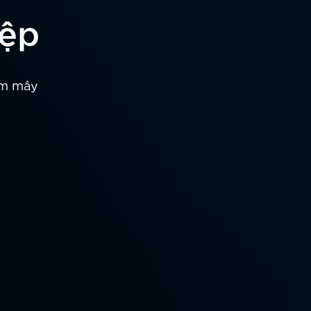
iệp
ám mây