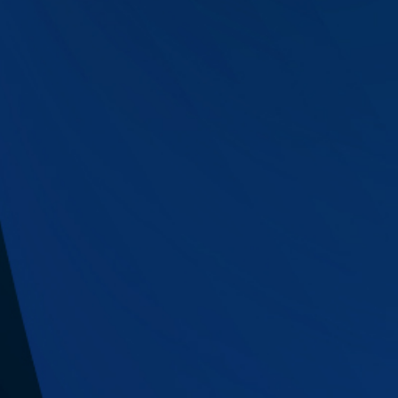
Đầu số 710 xx xxx
Đầu số 1900 – 1800
Tổng đài ảo
Dịch vụ Voice OTP
Dịch vụ SMS Brandname