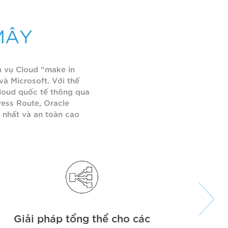
MÂY
h vụ Cloud “make in
à Microsoft. Với thế
Cloud quốc tế thông qua
ess Route, Oracle
 nhất và an toàn cao
Giải pháp tổng thể cho các
Đội 