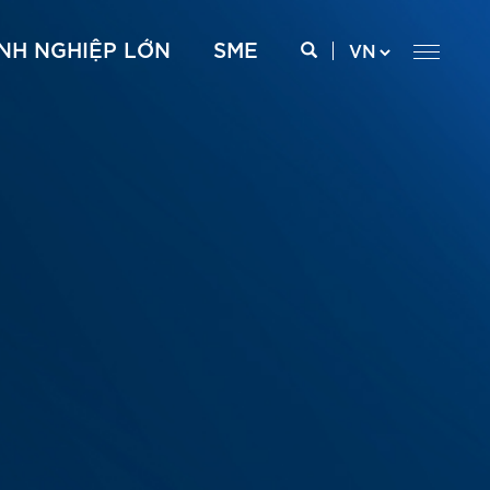
NH NGHIỆP LỚN
SME
 xxx
Internet cáp quang – FTTH
Internet cáp quang – FTTH
CCSP
Internet kênh thuê riêng – ILL
CCSS
Truyền dẫn kênh thuê riêng – P2P
Truyền dữ liệu Nội hạt – Liên tỉnh – MPLS VPN
SD WAN
Kênh thuê riêng Quốc tế – GEPL
CMC Telecom Cloud Express
AWS Direct Connect
Google Interconnect
Oracle Cloud Infrastructure FastConnect