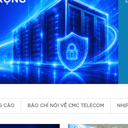
CCSP
k
CCSS
G CÁO
BÁO CHÍ NÓI VỀ CMC TELECOM
NHỊ