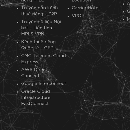
riêng – ILL
Location
Truyền dẫn kênh
Carrier Hotel
G
thuê riêng – P2P
VPOP
M
Truyền dữ liệu Nội
hạt – Liên tỉnh –
MPLS VPN
Kênh thuê riêng
Quốc tế – GEPL
CMC Telecom Cloud
Express
AWS Direct
Connect
Google Interconnect
Oracle Cloud
Infrastructure
FastConnect