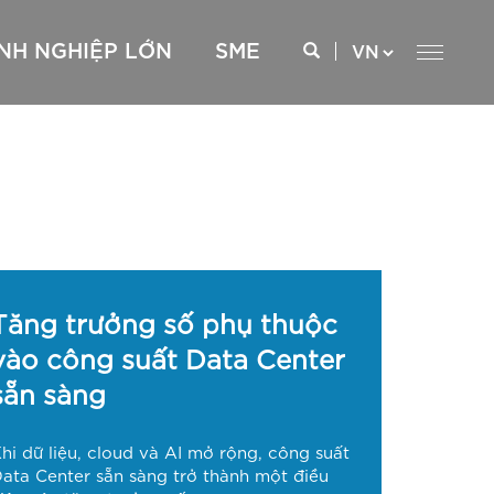
NH NGHIỆP LỚN
SME
 xxx
Internet cáp quang – FTTH
Internet cáp quang – FTTH
CCSP
Internet kênh thuê riêng – ILL
CCSS
Truyền dẫn kênh thuê riêng – P2P
Truyền dữ liệu Nội hạt – Liên tỉnh – MPLS VPN
SD WAN
Kênh thuê riêng Quốc tế – GEPL
Tăng trưởng số phụ thuộc
CMC Telecom Cloud Express
vào công suất Data Center
AWS Direct Connect
Google Interconnect
sẵn sàng
Oracle Cloud Infrastructure FastConnect
hi dữ liệu, cloud và AI mở rộng, công suất
ata Center sẵn sàng trở thành một điều