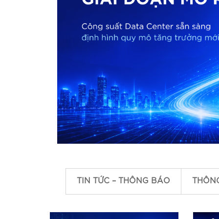
Đầu số 710 xx xxx
Đầu số 1900 – 1800
Tổng đài ảo
Dịch vụ Voice OTP
Dịch vụ SMS Brandname
TIN TỨC – THÔNG BÁO
THÔN