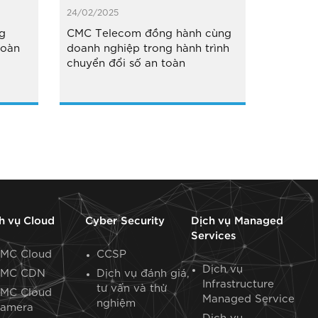
24/02/2025
g
CMC Telecom đồng hành cùng
toàn
doanh nghiệp trong hành trình
chuyển đổi số an toàn
h vụ Cloud
Cyber Security
Dịch vụ Managed
Services
MC Cloud
CCSP
Dịch vụ
MC CDN
Dịch vụ đánh giá,
Infrastructure
tư vấn và thử
MC Cloud
Managed Service
nghiệm
amera