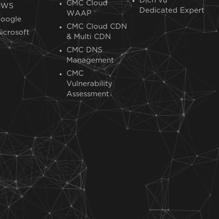
Dịch vụ
CMC Cloud
AWS
Dedicated Expert​
WAAP
oogle
CMC Cloud CDN
icrosoft
& Multi CDN
CMC DNS
Management
CMC
Vulnerability
Assessment