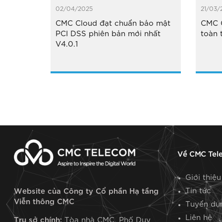
02/04/2025
21/03/
CMC Cloud đạt chuẩn bảo mật
CMC C
PCI DSS phiên bản mới nhất
toàn 
V4.0.1
Về CMC Tel
Giới thiệu
Tin tức
Website của Công ty Cổ phần Hạ tầng
Viễn thông CMC
Tuyển dụ
Liên hệ
Trụ sở chính:
Tòa nhà CMC, Phố Duy