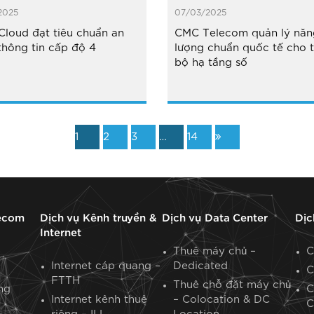
2025
07/03/2025
loud đạt tiêu chuẩn an
CMC Telecom quản lý năn
thông tin cấp độ 4
lượng chuẩn quốc tế cho 
bộ hạ tầng số
1
2
3
…
14
ecom
Dịch vụ Kênh truyền &
Dịch vụ Data Center
Dịc
Internet
Thuê máy chủ –
C
Internet cáp quang –
Dedicated
C
FTTH
Thuê chỗ đặt máy chủ
ng
C
Internet kênh thuê
– Colocation & DC
C