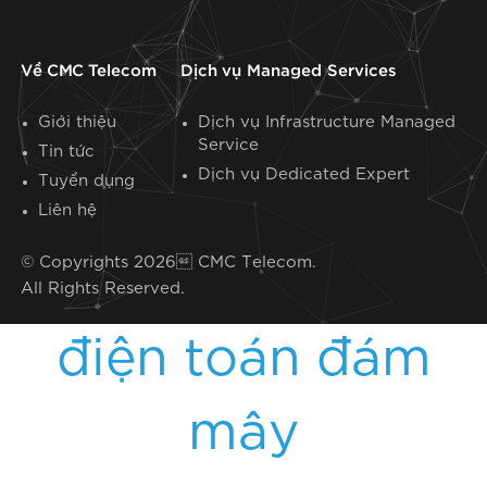
nghiệp
Về CMC Telecom
Dịch vụ Managed Services
Trong nhiều năm, hạ tầng công nghệ được
Giới thiệu
Dịch vụ Infrastructure Managed
thiết kế xoay quanh hai trụ cột chính: hiệu
Service
Tin tức
năng và khả năng mở rộng. Cloud trở thành
Dịch vụ Dedicated Expert​
Tuyển dụng
lựa chọn mặc định nhờ khả năng triển khai
Liên hệ
nhanh, linh hoạt và giảm đáng kể áp lực đầu tư
ban đầu.
© Copyrights 2026 CMC Telecom.
All Rights Reserved.
điện toán đám
mây