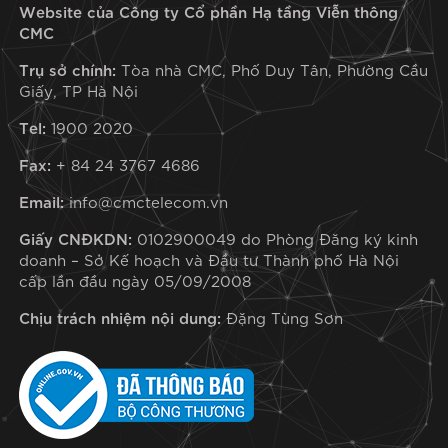
Website của Công ty Cổ phần Hạ tầng Viễn thông
Hạ tầng Data
CMC
Trụ sở chính:
Tòa nhà CMC, Phố Duy Tân, Phường Cầu
Giấy, TP Hà Nội
Center: Bài
Tel:
1900 2020
toán hiệu
Fax:
+ 84 24 3767 4686
Email:
info@cmctelecom.vn
năng và tuân
Giấy CNĐKDN:
0102900049 do Phòng Đăng ký kinh
doanh – Sở Kế hoạch và Đầu tư Thành phố Hà Nội
cấp lần đầu ngày 05/09/2008
thủ pháp lý
Chịu trách nhiệm nội dung:
Đặng Tùng Sơn
cho doanh