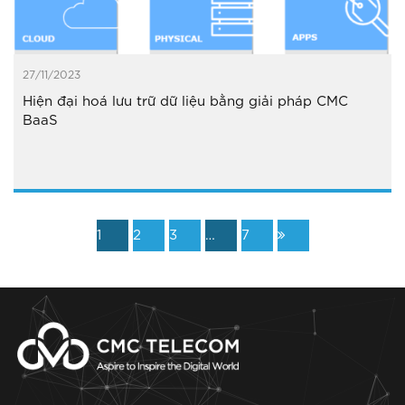
27/11/2023
Hiện đại hoá lưu trữ dữ liệu bằng giải pháp CMC
BaaS
1
2
3
…
7