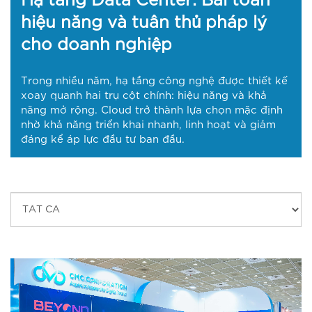
Hạ tầng Data Center: Bài toán
hiệu năng và tuân thủ pháp lý
cho doanh nghiệp
Trong nhiều năm, hạ tầng công nghệ được thiết kế
xoay quanh hai trụ cột chính: hiệu năng và khả
năng mở rộng. Cloud trở thành lựa chọn mặc định
nhờ khả năng triển khai nhanh, linh hoạt và giảm
đáng kể áp lực đầu tư ban đầu.